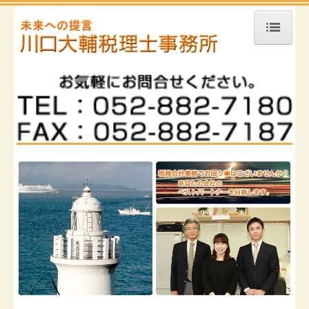
ホーム
事務所案内
業務内容
相続診断士
セミナー・講習会・出版物
税務TOPICS
リンク集
川口士郎のフォトギャラリー
2010年4月
2010年6月