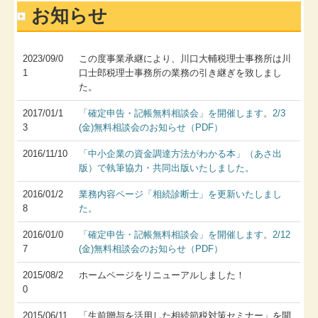
お知らせ
2010年5月
プライバシーポリシー
2023/09/0
この度事業承継により、川口大輔税理士事務所は川
1
口士郎税理士事務所の業務の引き継ぎを致しまし
た。
2017/01/1
「確定申告・記帳無料相談会」を開催します。2/3
3
(金)無料相談会のお知らせ（PDF）
2016/11/10
「中小企業の資金調達方法がわかる本」（あさ出
版）で執筆協力・共同出版いたしました。
2016/01/2
業務内容ページ「相続診断士」を更新いたしまし
8
た。
2016/01/0
「確定申告・記帳無料相談会」を開催します。2/12
7
(金)無料相談会のお知らせ（PDF）
2015/08/2
ホームページをリニューアルしました！
0
2015/06/11
「生前贈与を活用した相続節税対策セミナー」を開