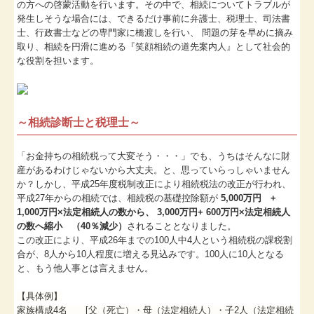
の方への啓蒙活動を行います。その中で、相続についてトラブルが
発生しそうな場合には、できるだけ事前に弁護士、税理士、司法書
2010年5月
士、行政書士などの専門家に橋渡しを行い、 問題の芽を早めに摘み
取り、相続を円滑に進める『笑顔相続の道先案内人』として社会的
プライバシーポリシー
な役割を担います。
～相続診断士と税理士～
「お金持ちの相続税って大変そう・・・」でも、うちはそんなに財
産があるわけじゃないから大丈夫。と、思っていらっしゃいません
か？しかし、平成25年度税制改正により相続税法の改正が行われ、
平成27年からの相続では、相続税の基礎控除額が
5,000万円 +
1,000万円×法定相続人の数から、 3,000万円+ 600万円×法定相続人
の数へ縮小 （40％減少）
されることとなりました。
この改正により、平成26年までの100人中4人という相続税の課税割
合が、8人から10人程度に増える見込みです。100人に10人となる
と、もう他人事とは言えません。
【具体例】
家族構成4名 [父（死亡）・母（法定相続人）・子2人（法定相続