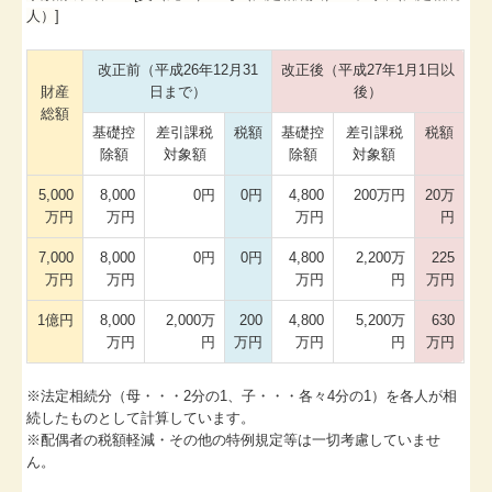
人）]
改正前（平成26年12月31
改正後（平成27年1月1日以
財産
日まで）
後）
総額
基礎控
差引課税
税額
基礎控
差引課税
税額
除額
対象額
除額
対象額
5,000
8,000
0円
0円
4,800
200万円
20万
万円
万円
万円
円
7,000
8,000
0円
0円
4,800
2,200万
225
万円
万円
万円
円
万円
1億円
8,000
2,000万
200
4,800
5,200万
630
万円
円
万円
万円
円
万円
※法定相続分（母・・・2分の1、子・・・各々4分の1）を各人が相
続したものとして計算しています。
※配偶者の税額軽減・その他の特例規定等は一切考慮していませ
ん。