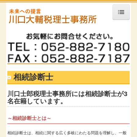
ホーム
事務所案内
業務内容
相続診断士
相続診断士
セミナー・講習会・出版物
税務TOPICS
川口士郎税理士事務所には相続診断士が3
リンク集
名在籍しています。
川口士郎のフォトギャラリー
～相続診断士とは～
2010年4月
相続診断士は、相続に関する広く多岐にわたる問題を理解し、一般
2010年6月